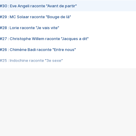
#30 : Eve Angeli raconte "Avant de partir"
#29 : MC Solaar raconte "Bouge de là"
28 : Lorie raconte "Je vais vite"
#27 : Christophe Willem raconte "Jacques a dit"
#26 : Chimène Badi raconte "Entre nous"
#25 : Indochine raconte "3e sexe"
#24 : Zaho raconte "C'est chelou"
#23 : Patrick Bruel raconte "Au café des délices"
#22 : Kyo raconte "Le chemin"
#21 : Nolwenn Leroy raconte "Cassé"
#20 : Patrick Hernandez raconte "Born to be alive"
#19 : Lorie raconte "Près de moi"