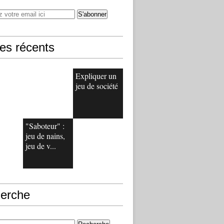
les récents
Expliquer un
jeu de société
"Saboteur" :
jeu de nains,
jeu de v...
erche