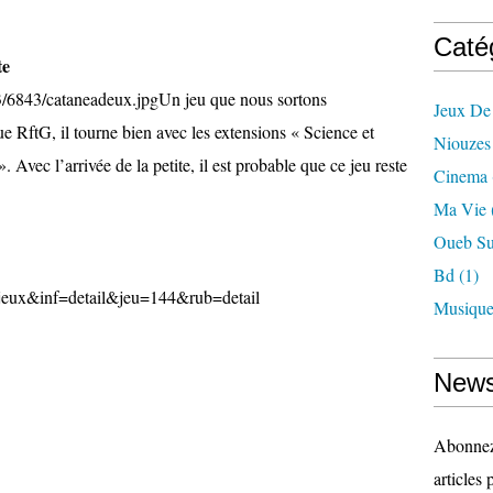
Caté
te
Un jeu que nous sortons
Jeux De
 RftG, il tourne bien avec les extensions « Science et
Niouzes
Avec l’arrivée de la petite, il est probable que ce jeu reste
Cinema
Ma Vie
Oueb Su
Bd
(1)
d=jeux&inf=detail&jeu=144&rub=detail
Musiqu
News
Abonnez-
articles 