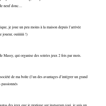
 de neuf donc…
ique, je joue un peu moins à la maison depuis l’arrivée
joueur, ouiiiiiii !)
de Massy, qui organise des soirées jeux 2 fois par mois.
 société de ma boîte (l’un des avantages d’intégrer un grand
s passionnés
otos des jeux que je pratique sur instagram (oui, je suis un