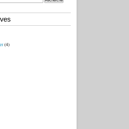
ives
er
(4)