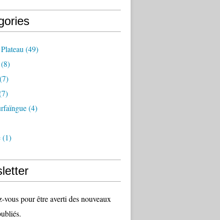
gories
 Plateau
(49)
(8)
(7)
(7)
rfaïngue
(4)
e
(1)
letter
vous pour être averti des nouveaux
publiés.