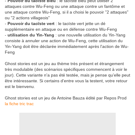
-
Pouvoir du taoïste bleu
: le taoïste bleu peut utiliser 2
attaques contre Wu-Feng ou une attaque contre un fantôme et
une attaque contre Wu-Feng, si il a choisi le pouvoir "2 attaques"
ou "2 actions villageois"
-
Pouvoir du taoïste vert
: le taoïste vert jette un dé
supplémentaire en attaque ou en défense contre Wu-Feng
-
utilisation du Yin-Y
ang
: une nouvelle utilisation du Yin-Yang
consiste à annuler une action de Wu-Feng, cette utilisation du
Yin-Yang doit être déclarée immédiatement après l'action de Wu-
Feng
Ghost stories est un jeu au thème très présent et étrangement
très modulable (des scénarios spécifiques commencent à voir le
jour). Cette variante n'a pas été testée, mais je pense qu'elle peut
être intéressante. Si certains d'entre vous la testent, votre retour
est le bienvenu.
Ghost stories est un jeu de Antoine Bauza édité par Repos Prod
la fiche tric trac