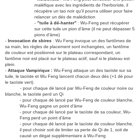
maléfique avec les ingrédients de l'herboriste, il
récupère un tao noir qu'il pourra utiliser pour faire
relancer un dés de malédiction
-
"tuile à dé-hanter"
: Wu-Feng peut récupérer
sur cette tuile un pion d'âme (il ne peut dépasser 5
pions d'âme)
-
Invocation de sbires
: Wu Feng invoque un des fantômes de
sa main, les règles de placement sont inchangées, un fantôme
de couleur est positionné sur le plateau correspondant, un
fantôme noir est placé sur le plateau actif, sauf si le plateau est
plein.
-
Attaque
Vampirique :
Wu-Feng attaque un des taoïste sur sa
tuile, le taoïste et Wu Feng lancent chacun deux dés (+1 dé pour
le taoïste vert).
- pour chaque dé lancé par Wu-Feng de couleur noire ou
blanche, le taoïste perd un Qi
- pour chaque dé lancé par Wu-Feng de couleur blanche,
Wu-Feng gagne un point d'âme
- pour chaque dé lancé par le taoïste de sa couleur, Wu-
Feng perd un point d'âme
- pour chaque dé lancé par le taoïste de couleur blanche,
il peut choisir soit de limiter sa perte de Qi de 1, soit de
causé un dégat supplémentaire à Wu-Feng