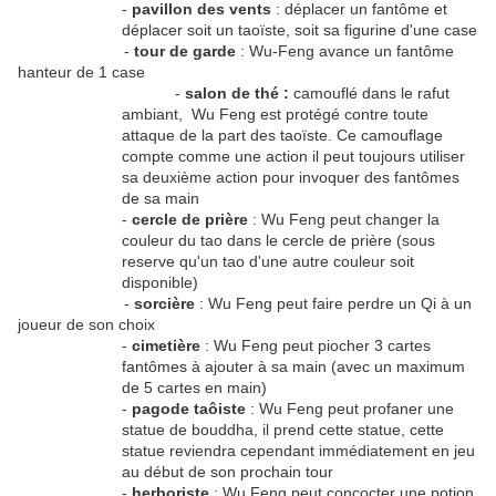
-
pavillon des vents
: déplacer un fantôme et
déplacer soit un taoïste, soit sa figurine d'une case
-
tour de garde
: Wu-Feng avance un fantôme
hanteur de 1 case
-
salon de thé :
camouflé dans le rafut
ambiant,
Wu Feng est protégé contre toute
attaque de la part des taoïste. Ce camouflage
compte comme une action il peut toujours utiliser
sa deuxième action pour invoquer des fantômes
de sa main
-
cercle de prière
: Wu Feng peut changer la
couleur du tao dans le cercle de prière (sous
reserve qu'un tao d'une autre couleur soit
disponible)
-
sorcière
: Wu Feng peut faire perdre un Qi à un
joueur de son choix
-
cimetière
: Wu Feng peut piocher 3 cartes
fantômes à ajouter à sa main (avec un maximum
de 5 cartes en main)
-
pagode taôiste
: Wu Feng peut profaner une
statue de bouddha, il prend cette statue, cette
statue reviendra cependant immédiatement en jeu
au début de son prochain tour
-
herboriste
: Wu Feng peut concocter une potion