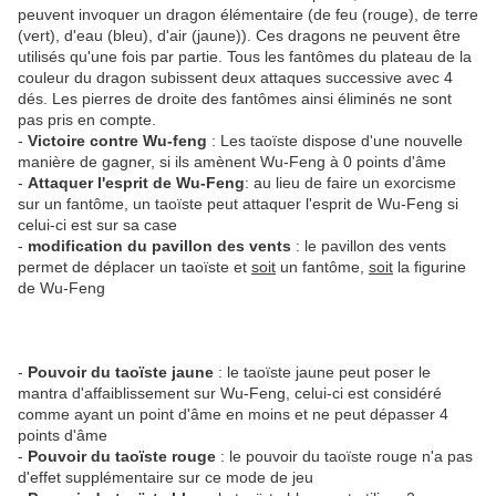
peuvent invoquer un dragon élémentaire (de feu (rouge), de terre
(vert), d'eau (bleu), d'air (jaune)). Ces dragons ne peuvent être
utilisés qu'une fois par partie. Tous les fantômes du plateau de la
couleur du dragon subissent deux attaques successive avec 4
dés. Les pierres de droite des fantômes ainsi éliminés ne sont
pas pris en compte.
-
Victoire contre Wu-feng
: Les taoïste dispose d'une nouvelle
manière de gagner, si ils amènent Wu-Feng à 0 points d'âme
-
Attaquer l'esprit de Wu-Feng
: au lieu de faire un exorcisme
sur un fantôme, un taoïste peut attaquer l'esprit de Wu-Feng si
celui-ci est sur sa case
-
modification du pavillon des vents
: le pavillon des vents
permet de déplacer un taoïste et
soit
un fantôme,
soit
la figurine
de Wu-Feng
-
Pouvoir du taoïste jaune
: le taoïste jaune peut poser le
mantra d'affaiblissement sur Wu-Feng, celui-ci est considéré
comme ayant un point d'âme en moins et ne peut dépasser 4
points d'âme
-
Pouvoir du taoïste rouge
: le pouvoir du taoïste rouge n'a pas
d'effet supplémentaire sur ce mode de jeu