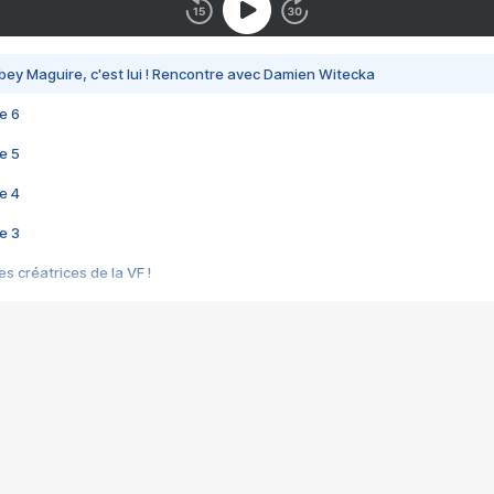
bey Maguire, c'est lui ! Rencontre avec Damien Witecka
e 6
e 5
e 4
e 3
s créatrices de la VF !
e 2
e 1
e Mektoub My Love arrive enfin ! Rencontre avec Shaïn Boumedine et Sal
i : après Toni en famille
elle réalise le bouleversant Dites lui que je l'aime