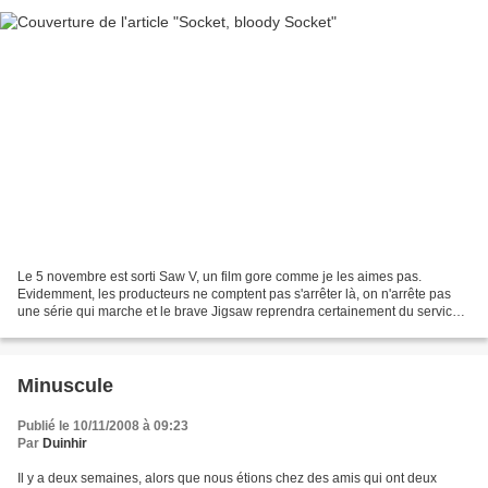
Le 5 novembre est sorti Saw V, un film gore comme je les aimes pas.
Evidemment, les producteurs ne comptent pas s'arrêter là, on n'arrête pas
une série qui marche et le brave Jigsaw reprendra certainement du service.
C'est là que ça devient interressant,...
Minuscule
Publié le 10/11/2008 à 09:23
Par
Duinhir
Il y a deux semaines, alors que nous étions chez des amis qui ont deux