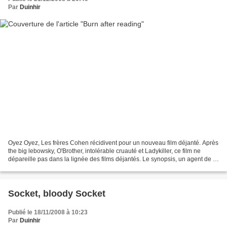
Par
Duinhir
Oyez Oyez, Les frères Cohen récidivent pour un nouveau film déjanté. Après
the big lebowsky, O'Brother, intolérable cruauté et Ladykiller, ce film ne
dépareille pas dans la lignée des films déjantés. Le synopsis, un agent de la
CIA semi-loser en noeud...
Socket, bloody Socket
Publié le 18/11/2008 à 10:23
Par
Duinhir