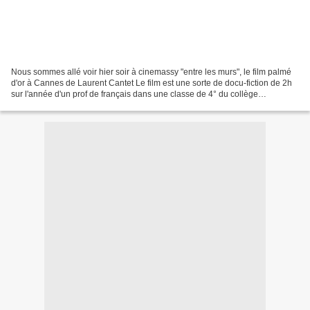
Nous sommes allé voir hier soir à cinemassy "entre les murs", le film palmé
d'or à Cannes de Laurent Cantet Le film est une sorte de docu-fiction de 2h
sur l'année d'un prof de français dans une classe de 4° du collège
dolto,dans quartier "difficile"...