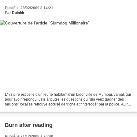
Publié le 28/02/2009 à 14:21
Par
Duinhir
L'histoire est celle d'un jeune habitant d'un bidonville de Mumbai, Jamal, qui
pour avoir répondu juste à toutes les questions du "qui veux gagner des
millions" local se retrouve accusé de triche et "interrogé" par la police. Au fut
et a mesure, il raconte...
Burn after reading
Publié le 21/12/2008 à 20:40