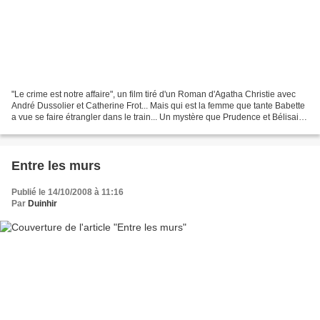
"Le crime est notre affaire", un film tiré d'un Roman d'Agatha Christie avec
André Dussolier et Catherine Frot... Mais qui est la femme que tante Babette
a vue se faire étrangler dans le train... Un mystère que Prudence et Bélisaire
Bedford, retraités...
Entre les murs
Publié le 14/10/2008 à 11:16
Par
Duinhir