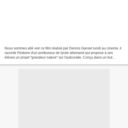
Nous sommes allé voir ce film réalisé par Dennis Gansel lundi au cinema. il
raconte l'histoire d'un professeur de lycée allemand qui propose à ses
élèves un projet "grandeur nature" sur l'autocratie. Conçu dans un but
pédagogique, le projet va échapper...