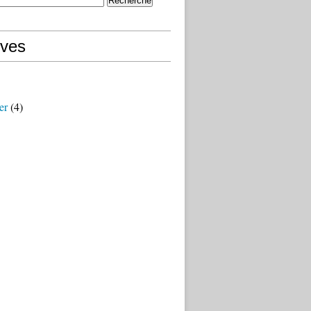
ives
er
(4)