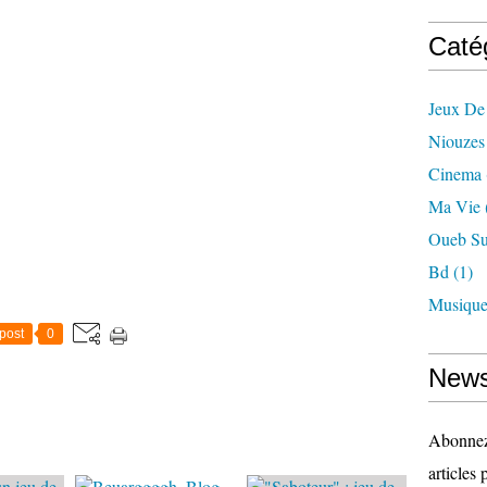
Caté
Jeux De
Niouzes
Cinema
Ma Vie
Oueb Su
Bd
(1)
Musiqu
post
0
News
Abonnez-
articles 