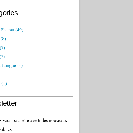
gories
 Plateau
(49)
(8)
(7)
(7)
rfaïngue
(4)
e
(1)
letter
vous pour être averti des nouveaux
publiés.