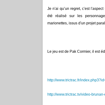
Je n'ai qu’un regret, c'est l'aspec
été réalisé sur les personnag
marionettes, issus d'un projet paral
Le jeu est de Pak Cormier, il est é
http://www.trictrac.fr/index.php3?
http://www.trictrac.tv/video-brunan-