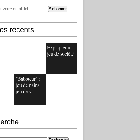
les récents
Expliquer un
jeu de société
"Saboteur" :
jeu de nains,
jeu de v...
erche