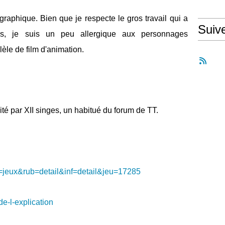
t graphique. Bien que je respecte le gros travail qui a
Suiv
es, je suis un peu allergique aux personnages
lèle de film d'animation.
dité par XII singes, un habitué du forum de TT.
id=jeux&rub=detail&inf=detail&jeu=17285
de-l-explication