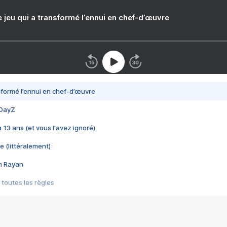
e jeu qui a transformé l’ennui en chef-d’œuvre
nsformé l’ennui en chef-d’œuvre
 DayZ
 a 13 ans (et vous l'avez ignoré)
e (littéralement)
im Rayan
 toutes les règles
s les jeux vidéo
us choquant de Rockstar ? - Le scandale BULLY