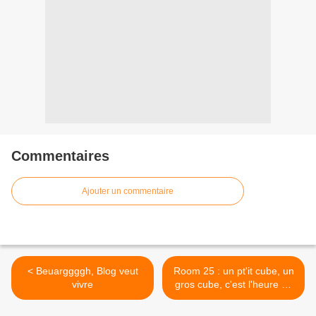
Commentaires
Ajouter un commentaire
< Beuarggggh, Blog veut
Room 25 : un pt'it cube, un
vivre
gros cube, c'est l'heure de
l'apéricube. >