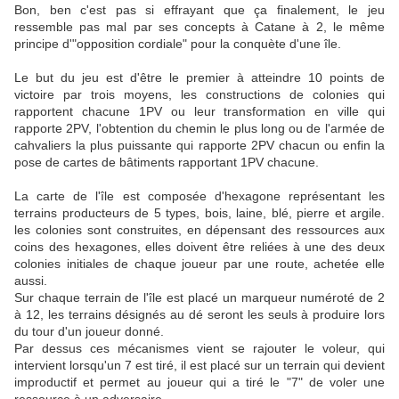
Bon, ben c'est pas si effrayant que ça finalement, le jeu
ressemble pas mal par ses concepts à Catane à 2, le même
principe d'"opposition cordiale" pour la conquète d'une île.
Le but du jeu est d'être le premier à atteindre 10 points de
victoire par trois moyens, les constructions de colonies qui
rapportent chacune 1PV ou leur transformation en ville qui
rapporte 2PV, l'obtention du chemin le plus long ou de l'armée de
cahvaliers la plus puissante qui rapporte 2PV chacun ou enfin la
pose de cartes de bâtiments rapportant 1PV chacune.
La carte de l'île est composée d'hexagone représentant les
terrains producteurs de 5 types, bois, laine, blé, pierre et argile.
les colonies sont construites, en dépensant des ressources aux
coins des hexagones, elles doivent être reliées à une des deux
colonies initiales de chaque joueur par une route, achetée elle
aussi.
Sur chaque terrain de l'île est placé un marqueur numéroté de 2
à 12, les terrains désignés au dé seront les seuls à produire lors
du tour d'un joueur donné.
Par dessus ces mécanismes vient se rajouter le voleur, qui
intervient lorsqu'un 7 est tiré, il est placé sur un terrain qui devient
improductif et permet au joueur qui a tiré le "7" de voler une