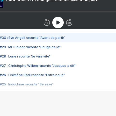
#30 : Eve Angeli raconte "Avant de partir"
#29 : MC Solaar raconte "Bouge de là"
28 : Lorie raconte "Je vais vite"
#27 : Christophe Willem raconte "Jacques a dit"
#26 : Chimène Badi raconte "Entre nous"
#25 : Indochine raconte "3e sexe"
#24 : Zaho raconte "C'est chelou"
#23 : Patrick Bruel raconte "Au café des délices"
#22 : Kyo raconte "Le chemin"