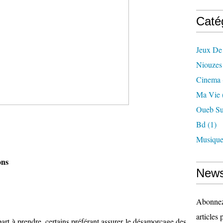
Caté
Jeux De
Niouzes
Cinema
Ma Vie
Oueb Su
Bd
(1)
Musiqu
ons
News
Abonnez-
articles 
art à prendre, certains préférant assurer le désamorçage des