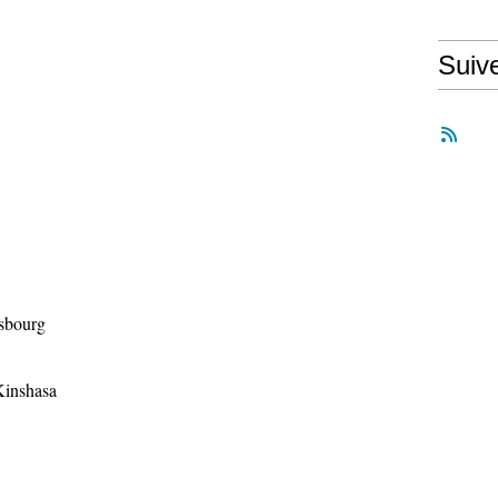
Suiv
rsbourg
Kinshasa