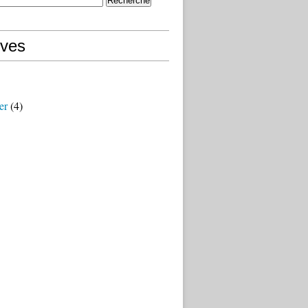
ives
er
(4)