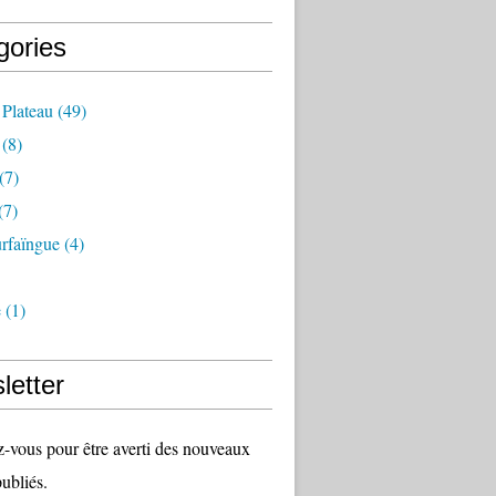
gories
 Plateau
(49)
(8)
(7)
(7)
rfaïngue
(4)
e
(1)
letter
vous pour être averti des nouveaux
publiés.