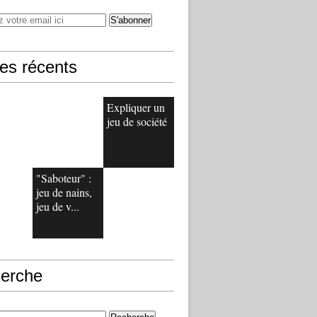
les récents
Expliquer un
jeu de société
"Saboteur" :
jeu de nains,
jeu de v...
erche