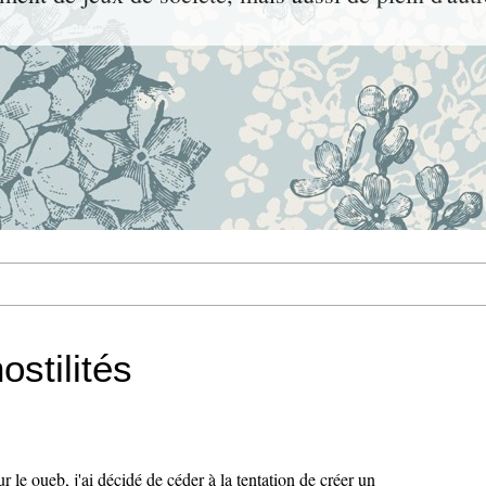
stilités
 le oueb, j'ai décidé de céder à la tentation de créer un