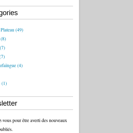
gories
 Plateau
(49)
(8)
(7)
(7)
rfaïngue
(4)
e
(1)
letter
vous pour être averti des nouveaux
publiés.