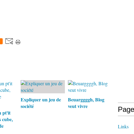
0
Expliquer un jeu de
Beuarggggh, Blog
société
veut vivre
Page
 pt'it
s cube,
de
Links