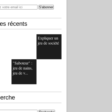
les récents
Expliquer un
jeu de société
"Saboteur" :
jeu de nains,
jeu de v...
erche