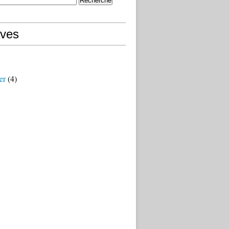
ives
er
(4)